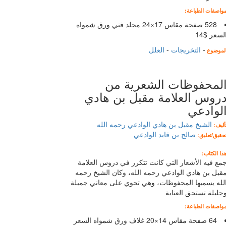
واصفات الطباعة:
528 صفحة مقاس 17×24 مجلد فني ورق شمواه
لسعر $14
-
التخريجات
-
العلل
لموضوع
لمحفوظات الشعرية من
روس العلامة مقبل بن هادي
لوادعي
الشيخ مقبل بن هادي الوادعي رحمه الله
أليف:
صالح بن قايد الوادعي
حقيق/تعليق:
ذا الكتاب:
مع فيه الأشعار التي كانت تتكرر في دروس العلامة
قبل بن هادي الوادعي رحمه الله، وكان الشيخ رحمه
لله يسميها المحفوظات، وهي تحوي على معاني جميلة
جليلة تستحق العناية
واصفات الطباعة:
64 صفحة مقاس 14×20 غلاف ورق شمواه السعر