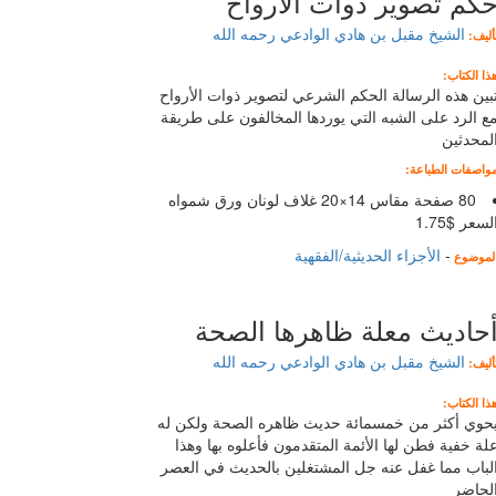
كم تصوير ذوات الأرواح
الشيخ مقبل بن هادي الوادعي رحمه الله
أليف:
ذا الكتاب:
بين هذه الرسالة الحكم الشرعي لتصوير ذوات الأرواح
ع الرد على الشبه التي يوردها المخالفون على طريقة
لمحدثين
واصفات الطباعة:
80 صفحة مقاس 14×20 غلاف لونان ورق شمواه
لسعر $1.75
-
الأجزاء الحديثية/الفقهية
لموضوع
حاديث معلة ظاهرها الصحة
الشيخ مقبل بن هادي الوادعي رحمه الله
أليف:
ذا الكتاب:
حوي أكثر من خمسمائة حديث ظاهره الصحة ولكن له
لة خفية فطن لها الأئمة المتقدمون فأعلوه بها وهذا
لباب مما غفل عنه جل المشتغلين بالحديث في العصر
لحاضر