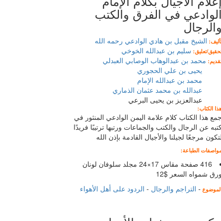
علام الأجيال بكلام الإمام
لوادعي في الفرق والكتب
الرجال
الشيخ مقبل بن هادي الوادعي رحمه الله
أليف:
سليم بن عبدالله الخوخي
حقيق/تعليق:
محمد بن عبدالوهاب الوصابي العبدلي
قديم:
يحيى بن علي الحجوري
محمد بن عبدالله الإمام
عبدالله بن محمد عثمان الذماري
بدالعزيز بن يحيى البرعي
ذا الكتاب:
مع هذا الكتاب كلام علامة اليمن الوادعي المنثور في
تبه عن الرجال والكتب والجماعات ورتبها ترتيبًا فريدًا
تكون مرجعًا لجيلنا والأجيال القادمة بإذن الله
واصفات الطباعة:
416 صفحة مقاس 17×24 مجلد سلوفان لونان
رق شمواه السعر $12
-
التراجم والرجال
-
الردود على أهل الأهواء
لموضوع