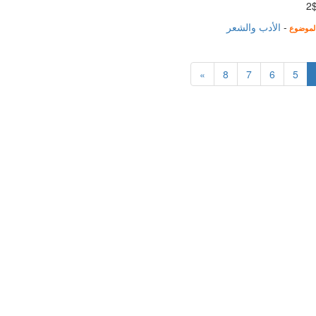
$
-
الأدب والشعر
لموضوع
»
8
7
6
5