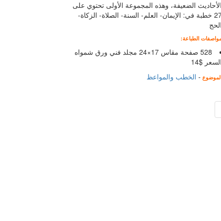
لأحاديث الضعيفة، وهذه المجموعة الأولى تحتوي على
27 خطبة في: الإيمان- العلم- السنة- الصلاة- الزكاة-
لحج
واصفات الطباعة:
528 صفحة مقاس 17×24 مجلد فني ورق شمواه
لسعر $14
-
الخطب والمواعظ
لموضوع