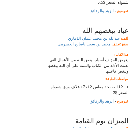
مواه السعر $5.5
-
الزهد والرقائق
لموضوع
باد يبغضهم الله
عبدالله بن محمد عثمان الذماري
أليف:
محمد بن سعيد باصالح الحضرمي
حقيق/تعليق:
ذا الكتاب:
عرض المؤلف أسباب بغض الله من الأعمال التي
صت الأدلة من الكتاب والسنة على أن الله يبغضها
يبغض فاعليها
واصفات الطباعة:
112 صفحة مقاس 12×17 غلاف ورق شمواه
لسعر $2
-
الزهد والرقائق
لموضوع
لميزان يوم القيامة