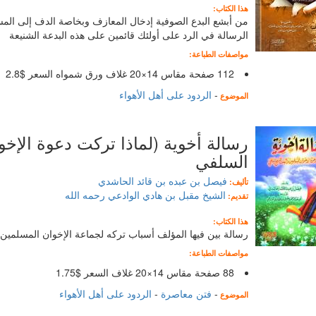
هذا الكتاب:
من أبشع البدع الصوفية إدخال المعازف وبخاصة الدف إلى المسج
الرسالة في الرد على أولئك قائمين على هذه البدعة الشنيعة
مواصفات الطباعة:
112 صفحة مقاس 14×20 غلاف ورق شمواه السعر $2.8
-
الردود على أهل الأهواء
الموضوع
رسالة أخوية (لماذا تركت دعوة الإخو
السلفي
فيصل بن عبده بن قائد الحاشدي
تأليف:
الشيخ مقبل بن هادي الوادعي رحمه الله
تقديم:
هذا الكتاب:
رسالة بين فيها المؤلف أسباب تركه لجماعة الإخوان المسلمين
مواصفات الطباعة:
88 صفحة مقاس 14×20 غلاف السعر $1.75
-
فتن معاصرة
-
الردود على أهل الأهواء
الموضوع