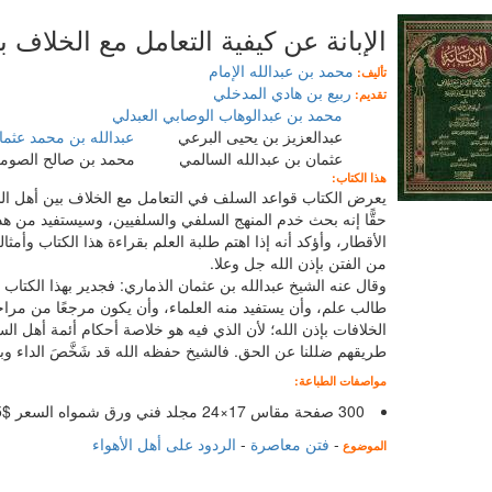
الإبانة عن كيفية التعامل مع الخلاف 
محمد بن عبدالله الإمام
تأليف:
ربيع بن هادي المدخلي
تقديم:
محمد بن عبدالوهاب الوصابي العبدلي
عبدالعزيز بن يحيى البرعي
عبدالله بن محمد عثما
عثمان بن عبدالله السالمي محمد بن صالح الصوم
هذا الكتاب:
يعرض الكتاب قواعد السلف في التعامل مع الخلاف بين أهل السن
حقًّا إنه بحث خدم المنهج السلفي والسلفيين، وسيستفيد من هذا
الأقطار، وأؤكد أنه إذا اهتم طلبة العلم بقراءة هذا الكتاب وأمث
من الفتن بإذن الله جل وعلا.
وقال عنه الشيخ عبدالله بن عثمان الذماري: فجدير بهذا الكتا
طالب علم، وأن يستفيد منه العلماء، وأن يكون مرجعًا من مر
الخلافات بإذن الله؛ لأن الذي فيه هو خلاصة أحكام أئمة أهل السن
طريقهم ضللنا عن الحق. فالشيخ حفظه الله قد شَخَّصَ الداء وبين
مواصفات الطباعة:
300 صفحة مقاس 17×24 مجلد فني ورق شمواه السعر $8.5
-
فتن معاصرة
-
الردود على أهل الأهواء
الموضوع